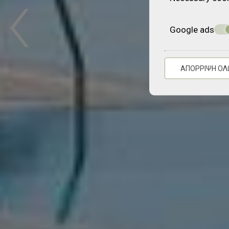
‹
Google ads
ΑΠΌΡΡΙΨΗ ΌΛ